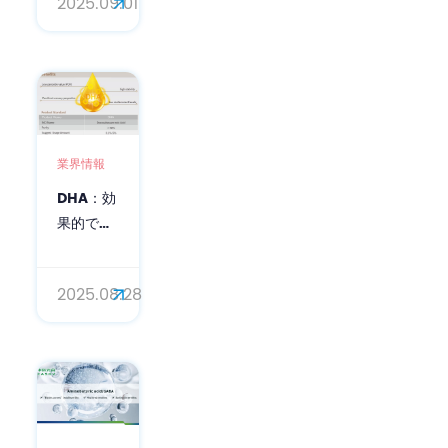
2025.09.01
96702-
03-3）の
肌への効
果：科学
的視点
業界情報
DHA：効
果的で自
然な化粧
品処方の
2025.08.28
基礎