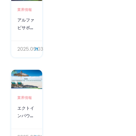
業界情報
アルファ
ビサボロ
ールの肌
への効果
2025.09.03
（CAS番
号：
23089-
26-1）：
総合ガイ
ド
業界情報
エクトイ
ンパウダ
ー（CAS
番号：