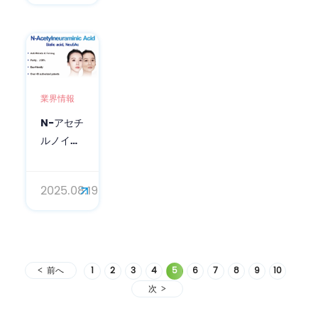
ャルを引
き出す
業界情報
N-アセチ
ルノイラ
ミン酸サ
プリメン
2025.08.19
ト成分の
力：シア
ル酸の美
容効果
前へ
1
2
3
4
5
6
7
8
9
10
次