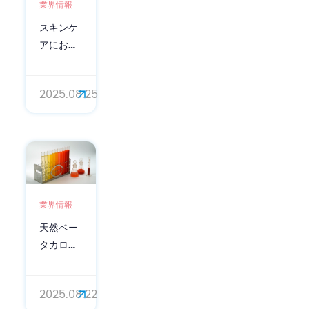
業界情報
スキンケ
アにおけ
るアミノ
酪酸
2025.08.25
（GABA）
の役割：
天然のア
ンチエイ
ジングソ
リューシ
ョン
業界情報
天然ベー
タカロチ
ンパウダ
ーの美の
2025.08.22
ポテンシ