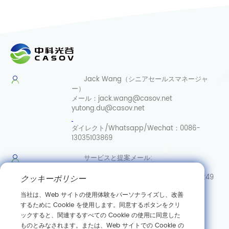
Jack Wang（シニアセールスマネージャ
ー）
メール：
jack.wang@casov.net
yutong.du@casov.net
ダイレクト/Whatsapp/Wechat：
0086-
13035103869
サービスと提案
メール:
info@casovbio.net
ダイレク
クッキーポリシー
ト/Whatsapp/Wechat:
0086-15307143249
当社は、Web サイトの使用体験をパーソナライズし、改善
武漢合成
するために Cookie を使用します。同意するボタンをクリ
生物学イノベーションハブ
ックすると、関連するすべての Cookie の使用に同意した
ものとみなされます。または、Web サイトでの Cookie の
中国湖北省武漢市東湖新技術開発区高科園三路89号