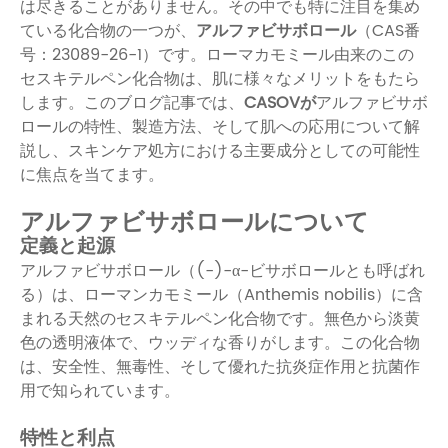
は尽きることがありません。その中でも特に注目を集め
ている化合物の一つが、
アルファビサボロール
（CAS番
号：23089-26-1）です。ローマカモミール由来のこの
セスキテルペン化合物は、肌に様々なメリットをもたら
します。このブログ記事では、
CASOVが
アルファビサボ
ロールの特性、製造方法、そして肌への応用について解
説し、スキンケア処方における主要成分としての可能性
に焦点を当てます。
アルファビサボロールについて
定義と起源
アルファビサボロール（(-)-α-ビサボロールとも呼ばれ
る）は、ローマンカモミール（Anthemis nobilis）に含
まれる天然のセスキテルペン化合物です。無色から淡黄
色の透明液体で、ウッディな香りがします。この化合物
は、安全性、無毒性、そして優れた抗炎症作用と抗菌作
用で知られています。
特性と利点