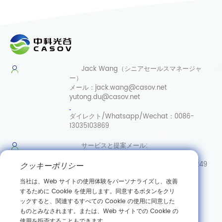
Jack Wang（シニアセールスマネージャ
ー）
メール：
jack.wang@casov.net
yutong.du@casov.net
ダイレクト/Whatsapp/Wechat：
0086-
13035103869
サービスと提案
メール:
info@casovbio.net
ダイレク
ト/Whatsapp/Wechat:
0086-15307143249
クッキーポリシー
当社は、Web サイトの使用体験をパーソナライズし、改善
武漢合成
するために Cookie を使用します。同意するボタンをクリ
生物学イノベーションハブ
ックすると、関連するすべての Cookie の使用に同意した
ものとみなされます。または、Web サイトでの Cookie の
中国湖北省武漢市東湖新技術開発区高科園三路89号
使用を拒否することもできます。