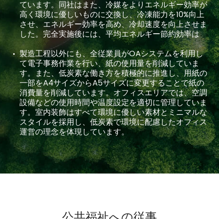
ています。同社はまた、冷媒をよりエネルギー効率が
高く環境に優しいものに交換し、冷凍能力を10%向上
させ、エネルギー効率を高め、冷却速度を向上させま
した。完全実施後には、平均エネルギー節約効率は
製造工程以外にも、全従業員がOAシステムを利用し
て電子事務作業を行い、紙の使用量を削減していま
す。また、低炭素な働き方を積極的に推進し、用紙の
一部をA4サイズからA5サイズに変更することで紙の
消費量を削減しています。オフィスエリアでは、空調
設備などの使用時間や温度設定を適切に管理していま
す。室内装飾はすべて環境に優しい素材とミニマルな
スタイルを採用し、低炭素で環境に配慮したオフィス
運営の理念を体現しています。
公共福祉への従事