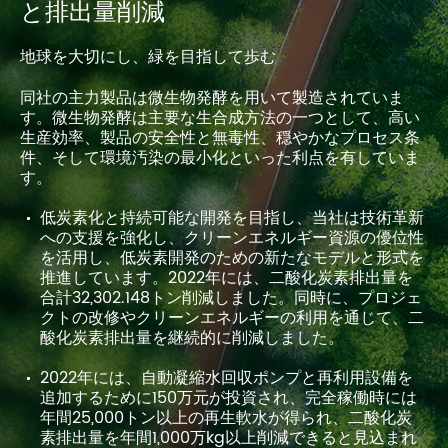
と排出量削減
地球を大切にし、緑を目指して歩む
同社の主力製品は微生物発酵を用いて製造されていま
す。微生物発酵は主要な生合成方法の一つとして、高い
生産効率、製品の安全性と無毒性、穏やかなプロセス条
件、そして環境汚染の最小化といった利点を有していま
す。
低炭素化と持続可能な開発を目指し、当社は技術革新
への支援を強化し、クリーンエネルギー資源の優位性
を活用し、低炭素開発のための新たなモデルと形式を
推進しています。2022年には、二酸化炭素排出量を
合計32,302.148トン削減しました。同時に、プロジェ
クトの改修やクリーンエネルギーの利用を通じて、二
酸化炭素排出量を継続的に削減しました。
2022年には、自動凝縮水回収ポンプと再利用設備を
追加するために150万元が投資され、完全稼働時には
年間25,000トン以上の再生軟水が得られ、二酸化炭
素排出量を年間1,000万kg以上削減できると見込まれ