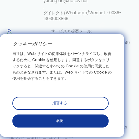
yutong.du@casov.net
ダイレクト/Whatsapp/Wechat：
0086-
13035103869
サービスと提案
メール:
info@casovbio.net
ダイレク
ト/Whatsapp/Wechat:
0086-15307143249
クッキーポリシー
当社は、Web サイトの使用体験をパーソナライズし、改善
武漢合成
するために Cookie を使用します。同意するボタンをクリ
生物学イノベーションハブ
ックすると、関連するすべての Cookie の使用に同意した
ものとみなされます。または、Web サイトでの Cookie の
中国湖北省武漢市東湖新技術開発区高科園三路89号
使用を拒否することもできます。
購読する
拒否する
承認
Copyright©Wuhan Casov Green Biotech Co.、Ltd。All Rights
Reserved。