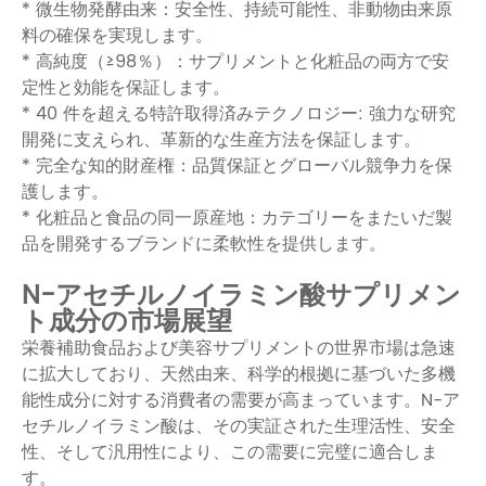
* 微生物発酵由来：安全性、持続可能性、非動物由来原
料の確保を実現します。
* 高純度（≥98％）：サプリメントと化粧品の両方で安
定性と効能を保証します。
* 40 件を超える特許取得済みテクノロジー: 強力な研究
開発に支えられ、革新的な生産方法を保証します。
* 完全な知的財産権：品質保証とグローバル競争力を保
護します。
* 化粧品と食品の同一原産地：カテゴリーをまたいだ製
品を開発するブランドに柔軟性を提供します。
N-アセチルノイラミン酸サプリメン
ト成分の市場展望
栄養補助食品および美容サプリメントの世界市場は急速
に拡大しており、天然由来、科学的根拠に基づいた多機
能性成分に対する消費者の需要が高まっています。N-ア
セチルノイラミン酸は、その実証された生理活性、安全
性、そして汎用性により、この需要に完璧に適合しま
す。