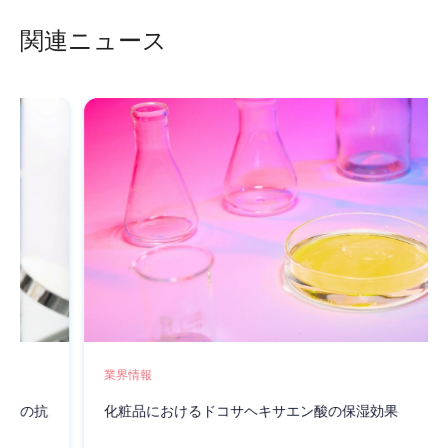
OIGTTALGENE.AI siRNAがデュアルイノベーションアワード
関連ニュース
を獲得！
業界情報
化粧品におけるドコサヘキサエン酸の保湿効果