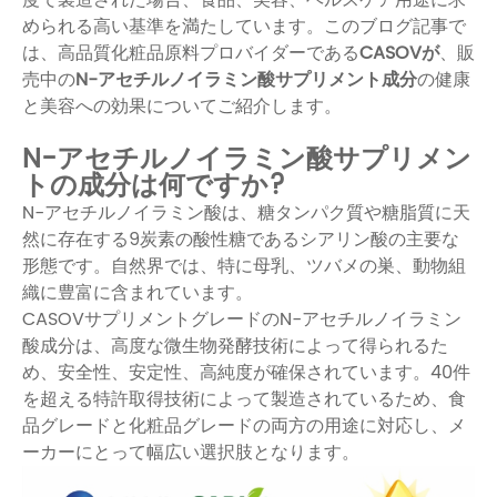
められる高い基準を満たしています。このブログ記事で
は、高品質化粧品原料プロバイダーである
CASOVが
、販
売中の
N-アセチルノイラミン酸サプリメント成分
の健康
と美容への効果についてご紹介します。
N-アセチルノイラミン酸サプリメン
トの成分は何ですか?
N-アセチルノイラミン酸は、糖タンパク質や糖脂質に天
然に存在する9炭素の酸性糖であるシアリン酸の主要な
形態です。自然界では、特に母乳、ツバメの巣、動物組
織に豊富に含まれています。
CASOVサプリメントグレードのN-アセチルノイラミン
酸成分は、高度な微生物発酵技術によって得られるた
め、安全性、安定性、高純度が確保されています。40件
を超える特許取得技術によって製造されているため、食
品グレードと化粧品グレードの両方の用途に対応し、メ
ーカーにとって幅広い選択肢となります。