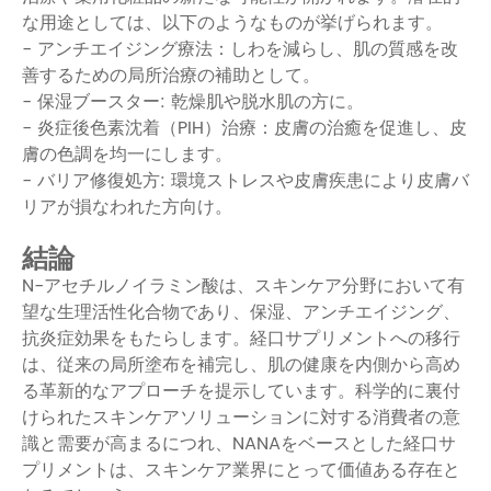
な用途としては、以下のようなものが挙げられます。
- アンチエイジング療法：しわを減らし、肌の質感を改
善するための局所治療の補助として。
- 保湿ブースター: 乾燥肌や脱水肌の方に。
- 炎症後色素沈着（PIH）治療：皮膚の治癒を促進し、皮
膚の色調を均一にします。
- バリア修復処方: 環境ストレスや皮膚疾患により皮膚バ
リアが損なわれた方向け。
結論
N-アセチルノイラミン酸は、スキンケア分野において有
望な生理活性化合物であり、保湿、アンチエイジング、
抗炎症効果をもたらします。経口サプリメントへの移行
は、従来の局所塗布を補完し、肌の健康を内側から高め
る革新的なアプローチを提示しています。科学的に裏付
けられたスキンケアソリューションに対する消費者の意
識と需要が高まるにつれ、NANAをベースとした経口サ
プリメントは、スキンケア業界にとって価値ある存在と