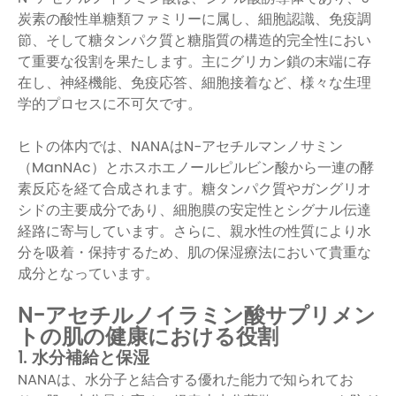
炭素の酸性単糖類ファミリーに属し、細胞認識、免疫調
節、そして糖タンパク質と糖脂質の構造的完全性におい
て重要な役割を果たします。主にグリカン鎖の末端に存
在し、神経機能、免疫応答、細胞接着など、様々な生理
学的プロセスに不可欠です。
ヒトの体内では、NANAはN-アセチルマンノサミン
（ManNAc）とホスホエノールピルビン酸から一連の酵
素反応を経て合成されます。糖タンパク質やガングリオ
シドの主要成分であり、細胞膜の安定性とシグナル伝達
経路に寄与しています。さらに、親水性の性質により水
分を吸着・保持するため、肌の保湿療法において貴重な
成分となっています。
N-アセチルノイラミン酸サプリメン
トの肌の健康における役割
1. 水分補給と保湿
NANAは、水分子と結合する優れた能力で知られてお