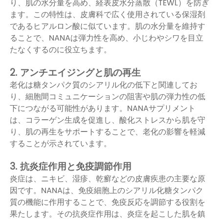
り、肌の水分量を高め、経表皮水分蒸散（TEWL）を防ぎ
ます。この特性は、皮膚科で広く使用されている保湿剤
であるヒアルロン酸に似ています。肌の水分量を維持す
ることで、NANAは弾力性を高め、小じわやシワを目立
たなくするのに役立ちます。
2. アンチエイジングと肌の再生
老化は糖タンパク質のシアリル化の低下と関連してお
り、細胞間コミュニケーションの阻害や肌の弾力性の低
下につながる可能性があります。NANAサプリメント
は、コラーゲン生成を促進し、酸化ストレスから肌を守
り、肌の再生をサポートすることで、老化の影響を軽減
することが示されています。
3. 抗炎症作用と免疫調節作用
炎症は、ニキビ、湿疹、乾癬などの皮膚疾患の主要な原
因です。NANAは、免疫細胞上のシアリル化糖タンパク
質の機能に作用することで、免疫反応を調節する役割を
果たします。その抗炎症作用は、炎症を起こした肌を鎮