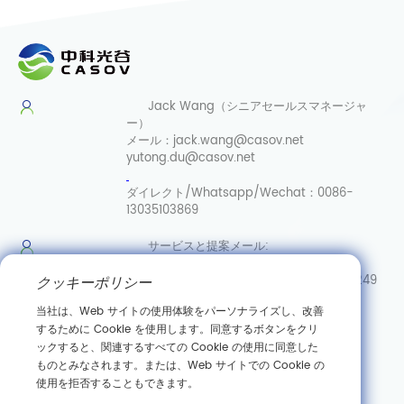
Jack Wang（シニアセールスマネージャ
ー）
メール：
jack.wang@casov.net
yutong.du@casov.net
ダイレクト/Whatsapp/Wechat：
0086-
13035103869
サービスと提案
メール:
info@casovbio.net
ダイレク
ト/Whatsapp/Wechat:
0086-15307143249
クッキーポリシー
当社は、Web サイトの使用体験をパーソナライズし、改善
武漢合成
するために Cookie を使用します。同意するボタンをクリ
生物学イノベーションハブ
ックすると、関連するすべての Cookie の使用に同意した
ものとみなされます。または、Web サイトでの Cookie の
中国湖北省武漢市東湖新技術開発区高科園三路89号
使用を拒否することもできます。