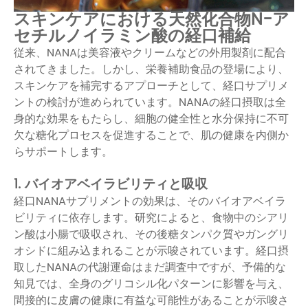
スキンケアにおける天然化合物N-ア
セチルノイラミン酸の経口補給
従来、NANAは美容液やクリームなどの外用製剤に配合
されてきました。しかし、栄養補助食品の登場により、
スキンケアを補完するアプローチとして、経口サプリメ
ントの検討が進められています。NANAの経口摂取は全
身的な効果をもたらし、細胞の健全性と水分保持に不可
欠な糖化プロセスを促進することで、肌の健康を内側か
らサポートします。
1. バイオアベイラビリティと吸収
経口NANAサプリメントの効果は、そのバイオアベイラ
ビリティに依存します。研究によると、食物中のシアリ
ン酸は小腸で吸収され、その後糖タンパク質やガングリ
オシドに組み込まれることが示唆されています。経口摂
取したNANAの代謝運命はまだ調査中ですが、予備的な
知見では、全身のグリコシル化パターンに影響を与え、
間接的に皮膚の健康に有益な可能性があることが示唆さ