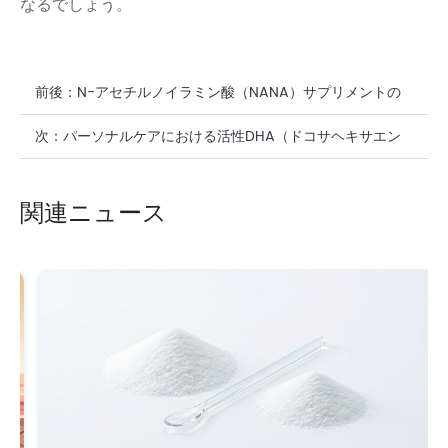
なるでしょう。
前後：
N-アセチルノイラミン酸（NANA）サプリメントの
抗酸化作用による肌の健康
次：
パーソナルケアにおける活性DHA（ドコサヘキサエン
酸）の鎮静効果
関連ニュース