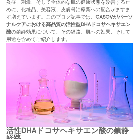
炎症、刺激、そして全体的な肌の健康状態を改善するた
めに、化粧品、美容液、皮膚科治療薬への配合がますま
す増えています。このブログ記事では、
CASOVがパーソ
ナルケアにおける高品質の活性
型DHAドコサヘキサエン
酸
の鎮静効果について
、その経路、肌への効果、そして
用途を含めてご紹介します。
活性DHAドコサヘキサエン酸の鎮静
経路