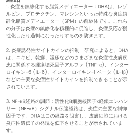
1. 炎症を鎮静化する脂質メディエーター：DHAは、レゾ
ルビン、プロテクチン、マレシンといった特殊な炎症鎮
静化脂質メディエーター（SPM）の前駆体です。これら
の分子は炎症の鎮静化を積極的に促進し、炎症反応が慢
性化したり過剰になったりするのを防ぎます。
2. 炎症誘発性サイトカインの抑制：研究によると、DHA
は、ニキビ、乾癬、湿疹などのさまざまな炎症性皮膚疾
患に関係する腫瘍壊死因子アルファ (TNF-α)、インター
ロイキン-6 (IL-6)、インターロイキン-1 ベータ (IL-1β)
などの主要な炎症性サイトカインを抑制できることが示
されています。
3. NF-κB経路の調節：活性化B細胞核因子κ軽鎖エンハン
サー（NF-κB）シグナル伝達経路は、炎症の主要な制御
因子です。DHAはこの経路を阻害し、皮膚細胞における
炎症性遺伝子の発現を低下させることが示されていま
す。