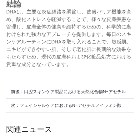
結論
DHAは、主要な炎症経路を調節し、皮膚バリア機能を高
め、酸化ストレスを軽減することで、様々な皮膚疾患を
管理し、皮膚全体の健康を維持するための、科学的に裏
付けられた強力なアプローチを提供します。毎日のスキ
ンケアルーティンにDHAを取り入れることで、敏感肌、
ニキビができやすい肌、そして老化肌に長期的な効果を
もたらすため、現代の皮膚科および化粧品処方における
貴重な成分となっています。
前後：
口腔スキンケア製品における天然化合物N-アセチル
ノイラミン酸サプリメント
次：
フェイシャルケアにおけるN-アセチルノイラミン酸
（シアル酸）の抗酸化作用
関連ニュース