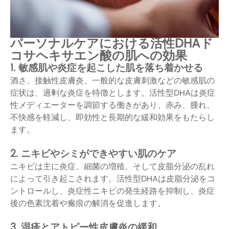
パーソナルケアにおける活性DHAド
コサヘキサエン酸の肌への効果
1. 敏感肌や炎症を起こした肌を落ち着かせる
酒さ、接触性皮膚炎、一般的な皮膚刺激などの敏感肌の
症状は、過剰な炎症を特徴とします。活性型DHAは炎症
性メディエーターを調節する働きがあり、赤み、腫れ、
不快感を軽減し、即効性と長期的な緩和効果をもたらし
ます。
2. ニキビやシミができやすい肌のケア
ニキビは主に炎症、細菌の増殖、そして皮脂分泌の乱れ
によって引き起こされます。活性型DHAは皮脂分泌をコ
ントロールし、炎症性ニキビの発生経路を抑制し、炎症
後の色素沈着や瘢痕の解消を促進します。
3. 湿疹とアトピー性皮膚炎の緩和