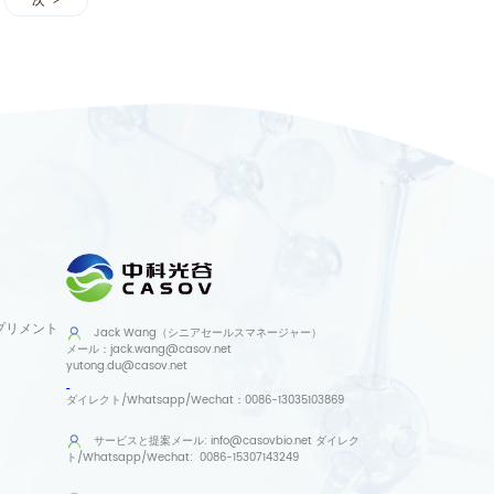
次
プリメント
Jack Wang（シニアセールスマネージャー）
メール：
jack.wang@casov.net
yutong.du@casov.net
ダイレクト/Whatsapp/Wechat：
0086-13035103869
サービスと提案
メール:
info@casovbio.net
ダイレク
ト/Whatsapp/Wechat:
0086-15307143249