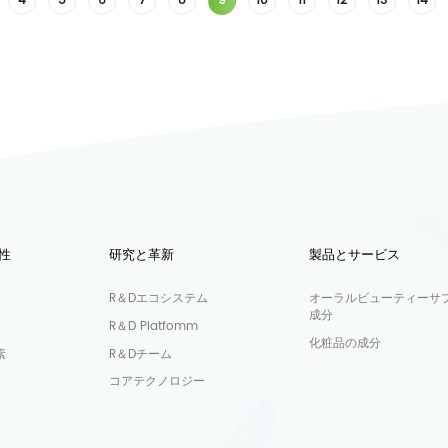
4
5
6
7
8
9
10
11
12
13
14
性
研究と革新
製品とサービス
R＆Dエコシステム
オーラルビューティーサ
成分
R＆D Platfomm
化粧品の成分
素
R＆Dチーム
コアテクノロジー