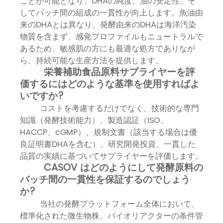
ことが可能となり、DHAの純度、油の安定性、そ
してバッチ間の組成の一貫性が向上します。魚油由
来のDHAとは異なり、発酵由来のDHAは海洋汚染
物質を含まず、感覚プロファイルもニュートラルで
あるため、敏感肌の方にも最適な処方でありなが
ら、持続可能な生産方法を提供します。
栄養補助食品原料サプライヤーを評
価するにはどのような基準を使用すればよ
いですか?
コストを考慮するだけでなく、技術的な専門
知識（発酵技術能力）、製造認証（ISO、
HACCP、cGMP）、規制文書（該当する場合は優
良証明書DHAを含む）、研究開発投資、一貫した
品質の実績に基づいてサプライヤーを評価します。
CASOV はどのようにして発酵原料の
バッチ間の一貫性を保証するのでしょう
か?
当社の発酵プラットフォーム全体において、
標準化された微生物株、バイオリアクターの条件管