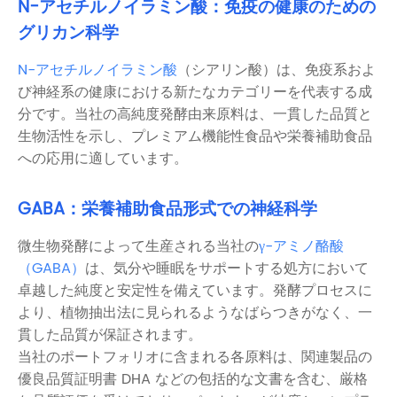
N-アセチルノイラミン酸：免疫の健康のための
グリカン科学
N-アセチルノイラミン酸
（シアリン酸）は、免疫系およ
び神経系の健康における新たなカテゴリーを代表する成
分です。当社の高純度発酵由来原料は、一貫した品質と
生物活性を示し、プレミアム機能性食品や栄養補助食品
への応用に適しています。
GABA：栄養補助食品形式での神経科学
微生物発酵によって生産される当社の
γ-アミノ酪酸
（GABA）
は、気分や睡眠をサポートする処方において
卓越した純度と安定性を備えています。発酵プロセスに
より、植物抽出法に見られるようなばらつきがなく、一
貫した品質が保証されます。
当社のポートフォリオに含まれる各原料は、関連製品の
優良品質証明書 DHA などの包括的な文書を含む、厳格