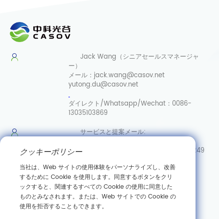
Jack Wang（シニアセールスマネージャ
ー）
メール：
jack.wang@casov.net
yutong.du@casov.net
ダイレクト/Whatsapp/Wechat：
0086-
13035103869
サービスと提案
メール:
info@casovbio.net
ダイレク
ト/Whatsapp/Wechat:
0086-15307143249
クッキーポリシー
当社は、Web サイトの使用体験をパーソナライズし、改善
武漢合成
するために Cookie を使用します。同意するボタンをクリ
生物学イノベーションハブ
ックすると、関連するすべての Cookie の使用に同意した
ものとみなされます。または、Web サイトでの Cookie の
中国湖北省武漢市東湖新技術開発区高科園三路89号
使用を拒否することもできます。