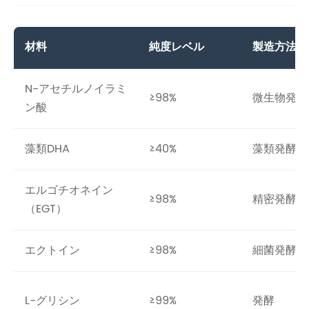
材料
純度レベル
製造方法
N-アセチルノイラミ
≥98%
微生物発酵
ン酸
藻類DHA
≥40%
藻類発酵
エルゴチオネイン
≥98%
精密発酵
（EGT）
エクトイン
≥98%
細菌発酵
L-グリシン
≥99%
発酵