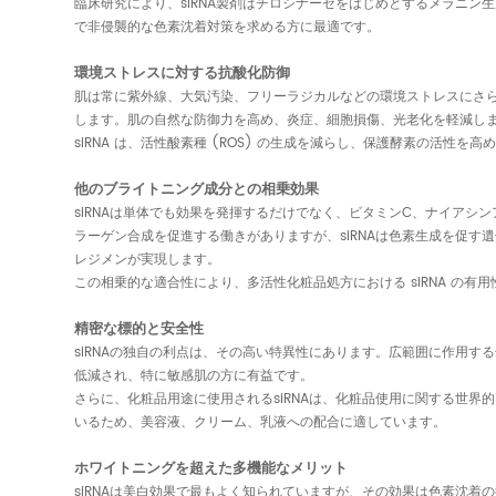
臨床研究により、siRNA製剤はチロシナーゼをはじめとするメラニン
で非侵襲的な色素沈着対策を求める方に最適です。
環境ストレスに対する抗酸化防御
肌は常に紫外線、大気汚染、フリーラジカルなどの環境ストレスにさら
します。肌の自然な防御力を高め、炎症、細胞損傷、光老化を軽減し
siRNA は、活性酸素種 (ROS) の生成を減らし、保護酵素の
他のブライトニング成分との相乗効果
siRNAは単体でも効果を発揮するだけでなく、ビタミンC、ナイア
ラーゲン合成を促進する働きがありますが、siRNAは色素生成を促
レジメンが実現します。
この相乗的な適合性により、多活性化粧品処方における siRNA 
精密な標的と安全性
siRNAの独自の利点は、その高い特異性にあります。広範囲に作用す
低減され、特に敏感肌の方に有益です。
さらに、化粧品用途に使用されるsiRNAは、化粧品使用に関する世界
いるため、美容液、クリーム、乳液への配合に適しています。
ホワイトニングを超えた多機能なメリット
siRNAは美白効果で最もよく知られていますが、その効果は色素沈着