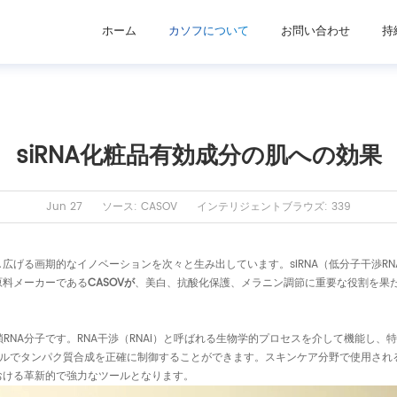
ホーム
カソフについて
お問い合わせ
持
siRNA化粧品有効成分の肌への効果
Jun 27
ソース: CASOV
インテリジェントブラウズ: 339
広げる画期的なイノベーションを次々と生み出しています。siRNA（低分子干渉R
原料メーカーである
CASOVが
、美白、抗酸化保護、メラニン調節に重要な役割を果
本鎖RNA分子です。RNA干渉（RNAi）と呼ばれる生物学的プロセスを介して機能し
ベルでタンパク質合成を正確に制御することができます。スキンケア分野で使用される
おける革新的で強力なツールとなります。