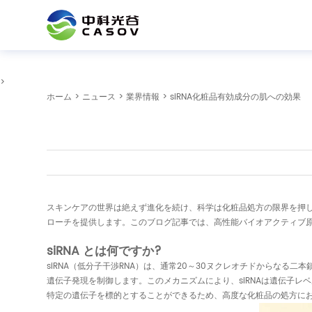
>
ホーム
>
ニュース
>
業界情報
> siRNA化粧品有効成分の肌への効果
スキンケアの世界は絶えず進化を続け、科学は化粧品処方の限界を押し
ローチを提供します。このブログ記事では、高性能バイオアクティブ
siRNA とは何ですか?
siRNA（低分子干渉RNA）は、通常20～30ヌクレオチドからなる二
遺伝子発現を制御します。このメカニズムにより、siRNAは遺伝子レ
特定の遺伝子を標的とすることができるため、高度な化粧品の処方に