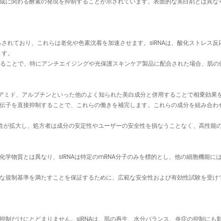
生成に関わる酵素の発現を抑制することが示されています。表面的な美白剤とは異なり
されており、これらは老化や色素沈着を加速させます。siRNAは、酸化ストレス
ます。
活性を高めることで、特にアンチエイジングや光保護スキンケア製品に配合された場合、
シンアミド、アルブチンといった他のよく知られた美白成分と併用することで相乗効果
す遺伝子を直接抑制することで、これらの働きを補完します。これらの成分を組み合
の有用性が拡大し、処方者は成分の安定性やユーザーの安全性を損なうことなく、高性
る化学物質とは異なり、siRNAは特定のmRNA分子のみを標的とし、他の細胞機能
的な規制基準を満たすことを保証するために、広範な安全性および有効性試験を受けて
の抑制だけにとどまりません。siRNAは、肌の再生、水分バランス、炎症の抑制に