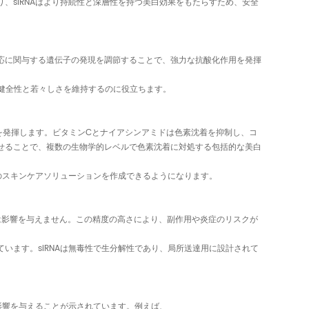
、siRNAはより持続性と深層性を持つ美白効果をもたらすため、安全
反応に関与する遺伝子の発現を調節することで、強力な抗酸化作用を発揮
肌の健全性と若々しさを維持するのに役立ちます。
を発揮します。ビタミンCとナイアシンアミドは色素沈着を抑制し、コ
わせることで、複数の生物学的レベルで色素沈着に対処する包括的な美白
能のスキンケアソリューションを作成できるようになります。
には影響を与えません。この精度の高さにより、副作用や炎症のリスクが
います。siRNAは無毒性で生分解性であり、局所送達用に設計されて
も影響を与えることが示されています。例えば、