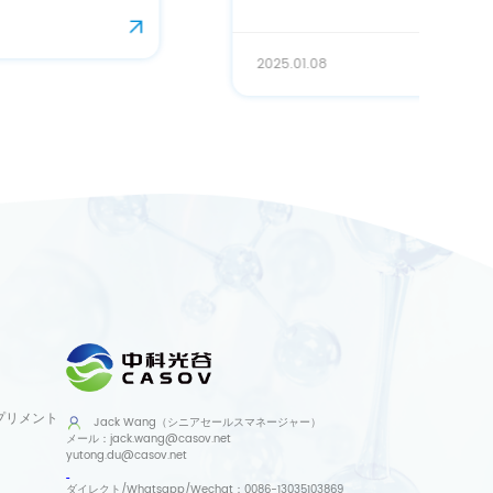
2025.01.08
プリメント
Jack Wang（シニアセールスマネージャー）
メール：
jack.wang@casov.net
yutong.du@casov.net
ダイレクト/Whatsapp/Wechat：
0086-13035103869