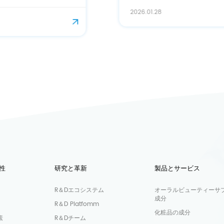
2026.01.28
性
研究と革新
製品とサービス
R＆Dエコシステム
オーラルビューティーサ
成分
R＆D Platfomm
化粧品の成分
素
R＆Dチーム