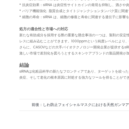
* 抗炎症効果：siRNA は炎症性サイトカインの発現を抑制し、酒さ
* バリア機能強化: 脂質合成とタイトジャンクションタンパク質に関
* 細胞の寿命：siRNA は、細胞の修復と寿命に関連する遺伝子に
処方の適合性と市場への対応
新たな有効成分を採用する際の重要な懸念事項の一つは、製剤の安定性
レスに組み込むことができます。1000ppmという純度レベルによ
さらに、CASOVなどの大手バイオテクノロジー開発企業が提供するs
激しい市場で差別化を図ろうとするスキンケアブランドの製品開発が
結論
siRNAは化粧品科学の新たなフロンティアであり、ターゲットを絞
炎症、そして老化の根本原因に対処する強力なツールを得ることができ
前後：
しわ防止フェイシャルマスクにおける天然ガンマ