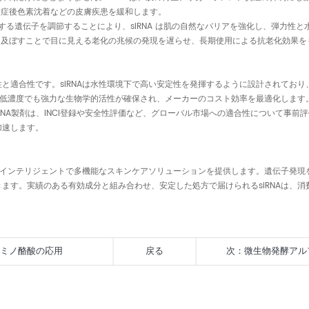
や炎症後色素沈着などの皮膚疾患を緩和します。
連する遺伝子を調節することにより、siRNA は肌の自然なバリアを強化し、弾力性
影響を及ぼすことで目に見える老化の兆候の発現を遅らせ、長期使用による抗老化効果
と適合性です。siRNAは水性環境下で高い安定性を発揮するように設計されてお
り、低濃度でも強力な生物学的活性が確保され、メーカーのコスト効率を最適化します
iRNA製剤は、INCI登録や安全性評価など、グローバル市場への適合性について事
加速します。
ったインテリジェントで多機能なスキンケアソリューションを提供します。遺伝子発
ます。実績のある有効成分と組み合わせ、安定した処方で届けられるsiRNAは、
アミノ酪酸の応用
戻る
次：
微生物発酵アル