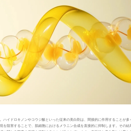
です。ハイドロキノンやコウジ酸といった従来の美白剤は、間接的に作用することが
の発現を阻害することで、肌細胞におけるメラニン合成を直接的に抑制します。その