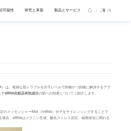
続可能性
研究と革新
製品とサービス
JA
NA）は、複雑な肌トラブルを分子レベルで的確かつ的確に解決するアプ
たす
siRNA化粧品有効成分
の肌への効果についてご紹介します。
、特定のメッセンジャーRNA（mRNA）分子をサイレンシングすることで
場合、siRNAはメラニン生成、酸化ストレス反応、細胞老化に関わる