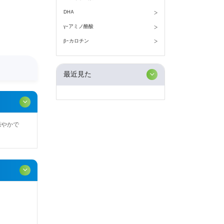
DHA
γ-アミノ酪酸
β-カロチン
最近見た
穏やかで