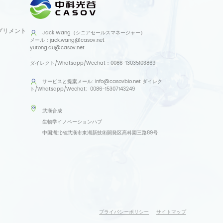
プリメント
Jack Wang（シニアセールスマネージャー）
メール：
jack.wang@casov.net
yutong.du@casov.net
ダイレクト/Whatsapp/Wechat：
0086-13035103869
サービスと提案
メール:
info@casovbio.net
ダイレク
ト/Whatsapp/Wechat:
0086-15307143249
武漢合成
生物学イノベーションハブ
中国湖北省武漢市東湖新技術開発区高科園三路89号
プライバシーポリシー
サイトマップ