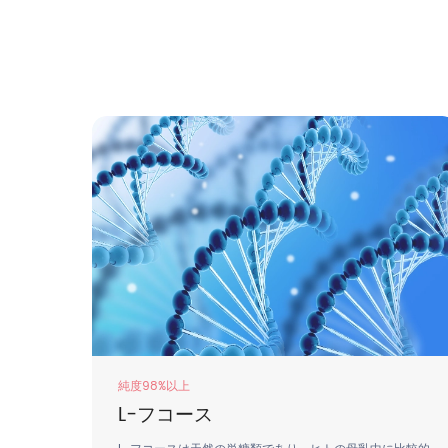
上
純度: ≥98%
ース
エクトイン