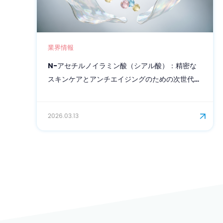
業界情報
チルノイラミン酸（シアル酸）：精密な
BioSusp 
アとアンチエイジングのための次世代バ
向け高性能バ
ティブ成分
3
2026.03.06