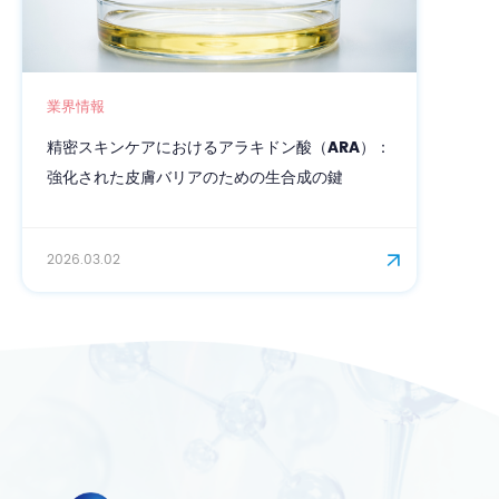
業界情報
N-アセチルノイラミ
おけるアラキドン酸（ARA）：
アンチエイジング＆保
リアのための生合成の鍵
2026.02.06