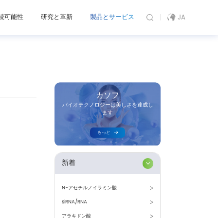
続可能性
研究と革新
製品とサービス
JA
カソフ
バイオテクノロジーは美しさを達成し
ます
もっと
新着
N-アセチルノイラミン酸
siRNA/RNA
アラキドン酸