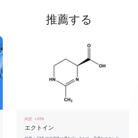
推薦する
純度98%以上
HMO