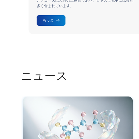
スは天然の単糖類であり、ヒトの母乳中に比較的
純度 ≥ 98% 
ています。
アや医療用途に最
もっと
ニュース