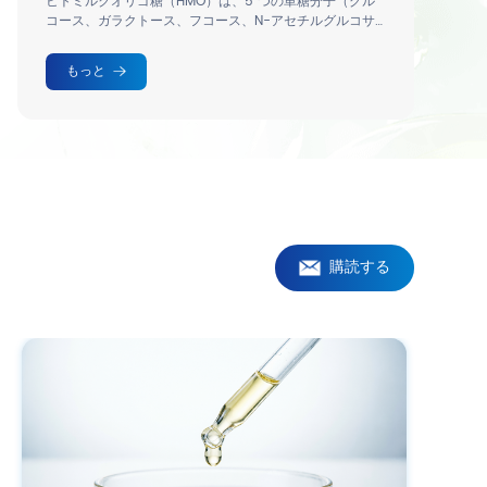
O）は、5 つの単糖分子（グル
抗炎症作用と鎮静作用のあるオメ
コース、N-アセチルグルコサ
ミン酸）で構成されています。
もっと
購読する