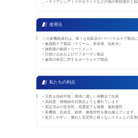
。• ナイアシンアミドやセラミドなどの他の有効成分と
使用法
この多機能成分は、様々な化粧品やパーソナルケア製品
• 敏感肌ケア製品（クリーム、美容液、化粧水）
• 施術後の鎮静トリートメント
• 日焼け止めおよびアフターサン製品
• 歯茎の炎症に対するオーラルケア製品
私たちの利点
• 天然＆持続可能：環境に優しい発酵法で生産
• 高純度：植物抽出代替品よりも優れています
• 実証済みの安全性：高濃度でも無毒、無刺激性
• 多機能：抗炎症、鎮静、修復特性を兼ね備えています
• 処方しやすい：優れた安定性と様々なシステムとの互換