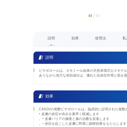
1
/
1
説明
効果
使用法
私
説明
ビサボロールは、カモミール由来の天然単環式セスキテル
ありながら強力な有効成分は、優れた抗炎症作用と肌を
効果
CASOVの発酵ビサボロールは、臨床的に証明された複
• 皮膚の炎症や赤みを素早く軽減します
。• 皮膚バリアの修復と傷の治癒を促進します
。• 炎症を起こした皮膚に即座に鎮静効果をもたらします