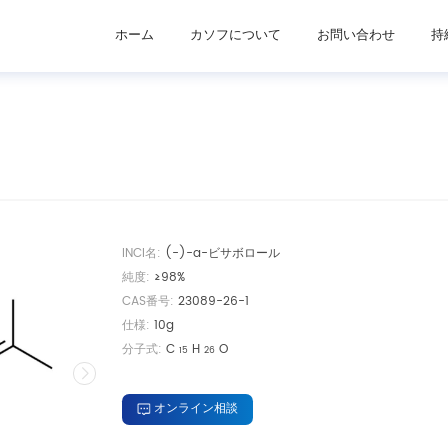
化粧品の成分
オーラルビューティーサプリメント成分
ホーム
カソフについて
お問い合わせ
持
INCI名:
(-)-a-ビサボロール
純度:
≥98%
CAS番号:
23089-26-1
仕様:
10g
分子式:
C
H
O
15
26
オンライン相談