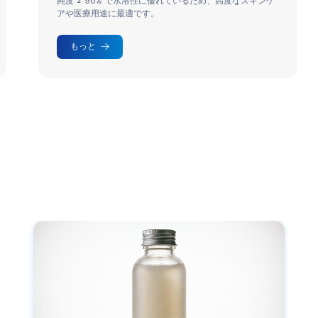
で水溶性に優れているため、高度なスキンケ
ヒトミルクオリゴ糖（HM
適です。
コース、ガラクトース、フ
ミン、N-アセチルノイラ
もっと