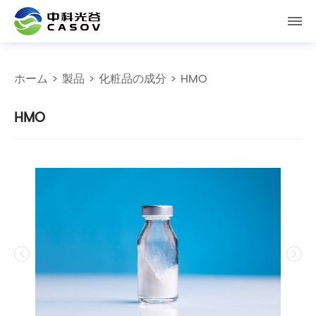
ホーム
>
製品
>
化粧品の成分
> HMO
HMO