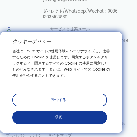
ダイレクト/Whatsapp/Wechat：
0086-
13035103869
サービスと提案
メール:
info@casovbio.net
ダイレク
クッキーポリシー
ト/Whatsapp/Wechat:
0086-15307143249
当社は、Web サイトの使用体験をパーソナライズし、改善
武漢合成
するために Cookie を使用します。同意するボタンをクリ
生物学イノベーションハブ
ックすると、関連するすべての Cookie の使用に同意した
ものとみなされます。または、Web サイトでの Cookie の
中国湖北省武漢市東湖新技術開発区高科園三路89号
使用を拒否することもできます。
購読する
拒否する
承認
Copyright©Wuhan Casov Green Biotech Co.、Ltd。All Rights
Reserved。
プライバシーポリシー
サイトマップ