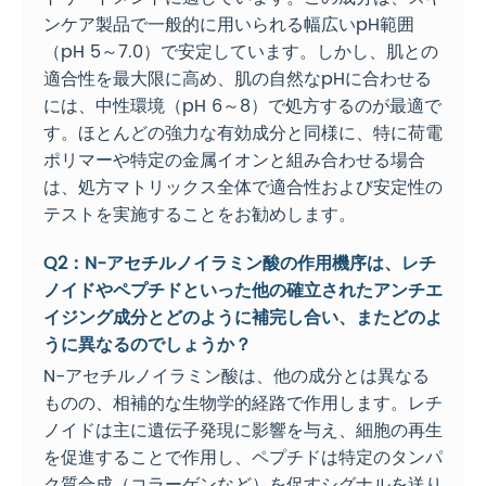
ンケア製品で一般的に用いられる幅広いpH範囲
（pH 5～7.0）で安定しています。しかし、肌との
適合性を最大限に高め、肌の自然なpHに合わせる
には、中性環境（pH 6～8）で処方するのが最適で
す。ほとんどの強力な有効成分と同様に、特に荷電
ポリマーや特定の金属イオンと組み合わせる場合
は、処方マトリックス全体で適合性および安定性の
テストを実施することをお勧めします。
Q2：N-アセチルノイラミン酸の作用機序は、レチ
ノイドやペプチドといった他の確立されたアンチエ
イジング成分とどのように補完し合い、またどのよ
うに異なるのでしょうか？
N-アセチルノイラミン酸は、他の成分とは異なる
ものの、相補的な生物学的経路で作用します。レチ
ノイドは主に遺伝子発現に影響を与え、細胞の再生
を促進することで作用し、ペプチドは特定のタンパ
ク質合成（コラーゲンなど）を促すシ​​グナルを送り