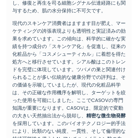
し、修復と再生を司る細胞シグナル伝達経路にも関
与するため、肌の水分保持に不可欠です。
現代のスキンケア消費者はますます目が肥え、マー
ケティングの誇張表現よりも透明性と実証済みの効
果を求めています。この傾向は、科学的に確かな実
績を持つ成分の「スキンケア化」を促進し、従来の
化粧品から「コスメシューティカル」に着想を得た
処方へと移行させています。シアル酸はこのトレン
ドを完璧に体現しています。ツバメの巣と関連付け
られることが多い伝統的な健康分野での評判は、そ
の価値を示唆していましたが、現代の化粧品科学
は、その正確な作用機序を解明し、ターゲットを絞
った使用を可能にしました。ここでCASOVの専門
知識が重要になります。CASOVは、限定的で変動
の大きい天然抽出法から脱却し、
精密な微生物発酵
を採用しています。このバイオテクノロジー的手法
により、比類のない純度、一貫性、そして倫理的な