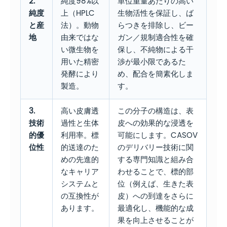
2.
純度98%以
単位重量あたりの高い
純度
上（HPLC
生物活性を保証し、ば
と産
法）。動物
らつきを排除し、ビー
地
由来ではな
ガン／規制適合性を確
い微生物を
保し、不純物による干
用いた精密
渉が最小限であるた
発酵により
め、配合を簡素化しま
製造。
す。
3.
高い皮膚透
この分子の構造は、表
技術
過性と生体
皮への効果的な浸透を
的優
利用率。標
可能にします。CASOV
位性
的送達のた
のデリバリー技術に関
めの先進的
する専門知識と組み合
なキャリア
わせることで、標的部
システムと
位（例えば、生きた表
の互換性が
皮）への到達をさらに
あります。
最適化し、機能的な成
果を向上させることが