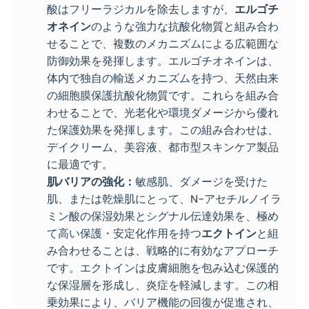
酸はフリーラジカルを除去しますが、
エルゴチ
オネイン
のような強力な抗酸化物質と組み合わ
せることで、複数のメカニズムによる広範囲な
防御効果を発揮します。エルゴチオネインは、
体内で独自の輸送メカニズムを持つ、天然由来
の細胞膜保護抗酸化物質です。これらを組み合
わせることで、光老化や環境ダメージから優れ
た保護効果を発揮します。この組み合わせは、
デイクリーム、美容液、都市型スキンケア製品
に最適です。
肌バリアの強化：
敏感肌、ダメージを受けた
肌、または乾燥肌にとって、N-アセチルノイラ
ミン酸の保湿効果とシグナル伝達効果を、極め
て高い保護・安定化作用を持つ
エクトイン
と組
み合わせることは、戦略的に有効なアプローチ
です。エクトインは皮膚細胞を包み込む保護的
な保湿層を形成し、炎症を軽減します。この相
乗効果により、バリア機能の回復が促進され、