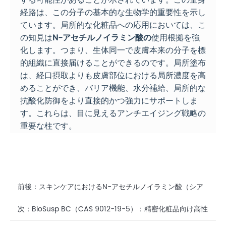
経路は、この分子の基本的な生物学的重要性を示し
ています。局所的な化粧品への応用においては、こ
の知見は
N-アセチルノイラミン酸の
使用根拠を強
化します。つまり、生体同一で皮膚本来の分子を標
的組織に直接届けることができるのです。局所塗布
は、経口摂取よりも皮膚部位における局所濃度を高
めることができ、バリア機能、水分補給、局所的な
抗酸化防御をより直接的かつ強力にサポートしま
す。これらは、目に見えるアンチエイジング戦略の
重要な柱です。
前後：
スキンケアにおけるN-アセチルノイラミン酸（シア
ル酸）：精密なアンチエイジングと抗酸化保護の科学
次：
BioSusp BC（CAS 9012-19-5）：精密化粧品向け高性