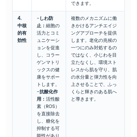
できます。
4.
-
しわ防
複数のメカニズムに働
中核
止：
細胞の
きかけるアンチエイジ
的有
活力とコミ
ングアプローチを提供
効性
ュニケーシ
します。老化の兆候の
ョンを促進
一つにのみ対処するの
し、コラー
ではなく、小じわを目
ゲンマトリ
立たなくし、環境スト
ックスの健
レスから肌を守り、肌
康をサポー
の水分量と弾力性を向
トします。
上させることで、ふっ
-
抗酸化作
くらと輝きのある肌へ
用：
活性酸
と導きます。
素（ROS）
を直接除去
し、糖化を
抑制する可
能性があり