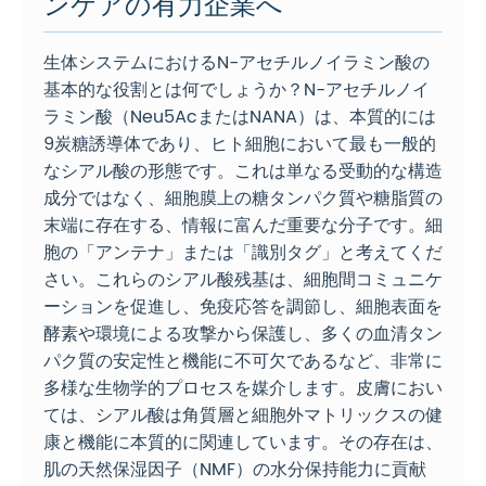
ンケアの有力企業へ
生体システムにおけるN-アセチルノイラミン酸の
基本的な役割とは何でしょうか？N-アセチルノイ
ラミン酸（Neu5AcまたはNANA）は、本質的には
9炭糖誘導体であり、ヒト細胞において最も一般的
なシアル酸の形態です。これは単なる受動的な構造
成分ではなく、細胞膜上の糖タンパク質や糖脂質の
末端に存在する、情報に富んだ重要な分子です。細
胞の「アンテナ」または「識別タグ」と考えてくだ
さい。これらのシアル酸残基は、細胞間コミュニケ
ーションを促進し、免疫応答を調節し、細胞表面を
酵素や環境による攻撃から保護し、多くの血清タン
パク質の安定性と機能に不可欠であるなど、非常に
多様な生物学的プロセスを媒介します。皮膚におい
ては、シアル酸は角質層と細胞外マトリックスの健
康と機能に本質的に関連しています。その存在は、
肌の天然保湿因子（NMF）の水分保持能力に貢献