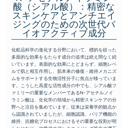
酸（シアル酸）：精密な
スキンケアとアンチエイ
ジングのための次世代バ
イオアクティブ成分
化粧品科学の進化する分野において、標的を絞った
多面的な効果をもたらす成分の追求は絶え間なく続
いています。表面的な効果にとどまらず、細胞レベ
ルで肌と相互作用し、肌本来の修復・維持メカニズ
ムをサポートする生物活性分子に焦点が移っていま
す。こうした高度な活性成分の中でも、シアル酸フ
ァミリーの重要なメンバーであるN-アセチルノイ
ラミン酸は、生化学の領域から精密スキンケアの分
野へと注目を集めています。従来は栄養学的観点か
ら認識されていましたが、細胞認識、バリア機能の
維持、抗糖化プロセスにおけるその重要な役割が明