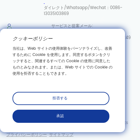
ダイレクト/Whatsapp/Wechat：
0086-
13035103869
サービスと提案
メール:
info@casovbio.net
ダイレク
クッキーポリシー
ト/Whatsapp/Wechat:
0086-15307143249
当社は、Web サイトの使用体験をパーソナライズし、改善
武漢合成
するために Cookie を使用します。同意するボタンをクリ
生物学イノベーションハブ
ックすると、関連するすべての Cookie の使用に同意した
ものとみなされます。または、Web サイトでの Cookie の
中国湖北省武漢市東湖新技術開発区高科園三路89号
使用を拒否することもできます。
購読する
拒否する
承認
Copyright©Wuhan Casov Green Biotech Co.、Ltd。All Rights
Reserved。
プライバシーポリシー
サイトマップ