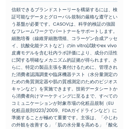
信頼できるブランドストーリーを構築するには、検
証可能なデータとグローバル規制の厳格な遵守とい
う基盤が必要です。CASOVは、科学的検証の強固
なフレームワークでパートナーをサポートします。
細胞培養（線維芽細胞増殖、コラーゲン合成アッセ
イ、抗酸化能テストなど）のin vitro試験やex vivo
皮膚モデルを含む社内ラボ評価により、成分の活性
に関する明確なメカニズム的証拠が得られます。さ
らに、特定の製品主張を裏付けるために、管理され
た消費者認識調査や臨床機器テスト（水分量測定の
ための角質測定器や肌の質感測定のためのビジオス
キャンなど）を実施できます。技術データシートか
ら消費者向けマーケティングに至るまで、すべての
コミュニケーションが対象市場の化粧品規制（EU
化粧品規則1223/2009、FDAガイドラインなど）に
準拠することが極めて重要です。主張は、「小じわ
の外観を改善する」「肌の水分量を高める」「酸化