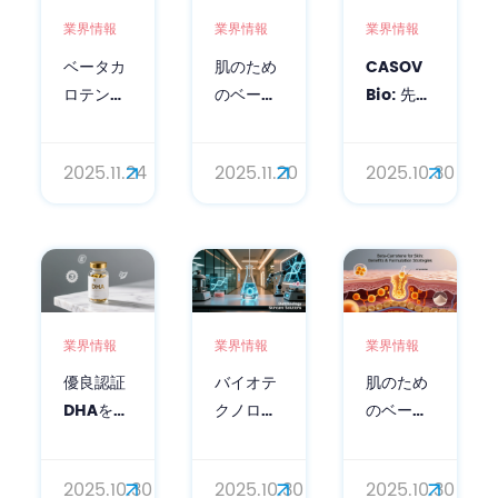
業界情報
業界情報
業界情報
肌のため
CASOV
ベータカ
のベータ
Bio: 先進
ロテンパ
カロテ
的な化粧
ウダー：
ン：サプ
品・栄養
肌のトー
2025.11.20
2025.10.30
2025.11.24
リメント
製剤のた
ンアップ
から外用
めの科学
と抗酸化
薬まで
に基づい
作用のた
た機能性
めの発酵
成分サプ
技術
ライヤー
業界情報
業界情報
業界情報
優良認証
バイオテ
肌のため
DHAを取
クノロジ
のベータ
得したプ
ースキン
カロチ
レミアム
ケアソリ
ン：その
2025.10.30
2025.10.30
2025.10.30
栄養補助
ューショ
効果と配