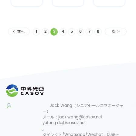
食品原料
ン中国バ
合戦略
サプライ
イオテク
ヤー
ノロジー
産業ヘル
前へ
1
2
3
4
5
6
7
8
次
スケアに
おけるイ
ノベーシ
ョン
Jack Wang（シニアセールスマネージャ
ー）
メール：
jack.wang@casov.net
yutong.du@casov.net
ダイレクト/Whatsapp/Wechat：
0086-