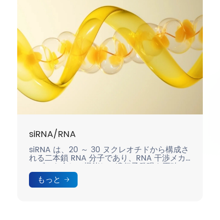
siRNA/RNA
siRNA は、20 ～ 30 ヌクレオチドから構成さ
れる二本鎖 RNA 分子であり、RNA 干渉メカ
ニズムを介して機能し、遺伝子発現を正確に
制御します。
もっと