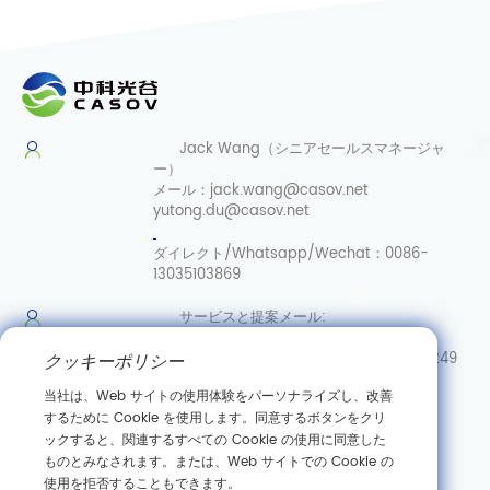
Jack Wang（シニアセールスマネージャ
ー）
メール：
jack.wang@casov.net
yutong.du@casov.net
ダイレクト/Whatsapp/Wechat：
0086-
13035103869
サービスと提案
メール:
info@casovbio.net
ダイレク
クッキーポリシー
ト/Whatsapp/Wechat:
0086-15307143249
当社は、Web サイトの使用体験をパーソナライズし、改善
武漢合成
するために Cookie を使用します。同意するボタンをクリ
生物学イノベーションハブ
ックすると、関連するすべての Cookie の使用に同意した
ものとみなされます。または、Web サイトでの Cookie の
中国湖北省武漢市東湖新技術開発区高科園三路89号
使用を拒否することもできます。