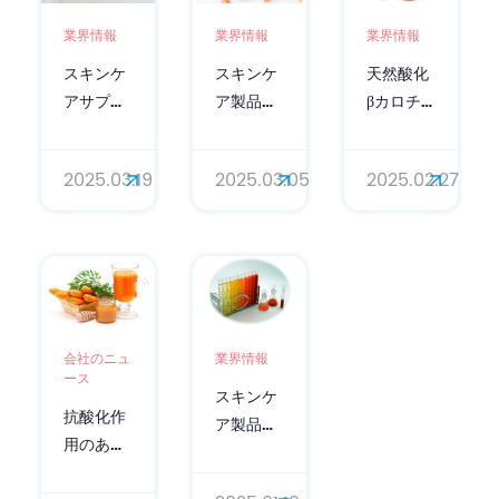
業界情報
業界情報
業界情報
スキンケ
スキンケ
天然酸化
アサプリ
ア製品に
βカロチ
メントに
おけるベ
ンパウダ
含まれる
ータカロ
ーの肌の
2025.03.19
2025.03.05
2025.02.27
抗酸化天
チン粉末
健康への
然ベータ
の美白効
効果
カロチン
果
パウダー
会社のニュ
業界情報
ース
スキンケ
抗酸化作
ア製品に
用のある
おける天
天然ベー
然ベータ