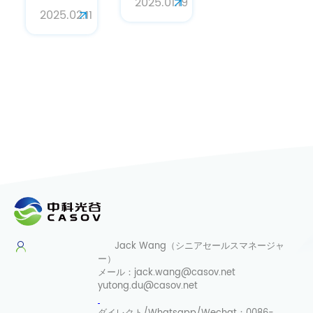
タカロチ
2025.01.19
カロチン
2025.02.11
ンパウダ
粉末の応
ーの美容
用
とスキン
ケア効果
Jack Wang（シニアセールスマネージャ
ー）
メール：
jack.wang@casov.net
yutong.du@casov.net