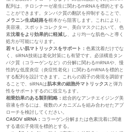
配列は、チロシナーゼ産生に関わるmRNAを標的とする
ことができます。タンパク質の翻訳を抑制することで、
メラニン生成経路を
根本から阻害します。これにより、
美容液、スポットコレクター、美白マスクにおいて、色
素
沈着をより効果的に軽減し
、より均一な肌色へと導く
処方が可能になります。
若々しい肌マトリックスをサポート：
色素沈着だけでな
く、siRNA技術は老化対策にも有望です。必須構造タン
パク質（コラーゲンなど）の分解に関わるmRNAや、慢
性的な低度炎症（炎症性老化）に関わるmRNAを標的と
する配列を設計できます。これらの因子の発現を調節す
ることで、siRNAは
肌本来の細胞外マトリックス
と弾力
性をサポートするのに役立ちます。
相乗効果のある製剤戦​​略：
総合的なアンチエイジング美
容液を作るには、複数のメカニズムを組み合わせたアプ
ローチを検討してください。
CASOV siRNA：
コラーゲン分解または色素沈着に関連
する遺伝子発現を標的とする。