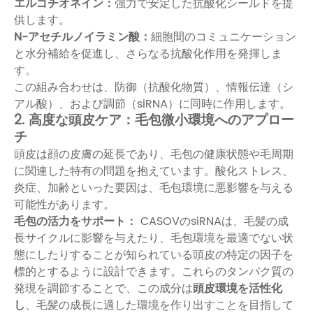
エルゴチオネイン
：
強力で安定した抗酸化シールドを提
供します。
N-アセチルノイラミン酸
：
細胞間のコミュニケーション
と水分補給を促進し、さらなる抗酸化作用を発揮しま
す。
この組み合わせは、防御（抗酸化物質）、情報伝達（シ
アル酸）、および調節（siRNA）に同時に作用します。
2. 高度な頭皮ケア：毛包微小環境へのアプロー
チ
頭皮は顔の皮膚の延長であり、毛包の健康状態や毛周期
に関連した特有の問題を抱えています。酸化ストレス、
炎症、加齢といった要因は、毛包環境に悪影響を与える
可能性があります。
毛包の活力をサポート：
CASOVのsiRNAは、毛髪の成
長サイクルに影響を与えたり、毛包環境を最適でない状
態にしたりすることが知られている頭皮の特定の因子を
標的とするように設計できます。これらのタンパク質の
発現を調節することで、この成分は
頭皮環境を活性化
し
、毛髪の成長に適した環境を作り出すことを目指して