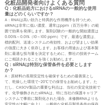
化粧品開発者向けよくある質問
Q：化粧品処方におけるsiRNAの一般的な使用
量はどのくらいですか？
A：RNAiは高い効力と特異的な作用機序を持つため、
siRNAは非常に低い濃度、通常はppm（百万分率）の範
囲で効果を発揮します。製剤試験の一般的な開始濃度は
0.001%～0.01%（10～100 ppm）です。最適な濃度は、
標的配列、送達システムの有効性、および望ましい効果
の強度に大きく依存します。お客様の用途および基本製
剤に最適な投与量を決定するために、弊社の技術チーム
にご相談されることを強くお勧めします。
Q：siRNAは特別な保管条件を必要とします
か？
A：原材料の長期安定性を確保するための最善策とし
て、乾燥した環境で-20℃での保管をお勧めします。た
だし、CASOV製品の重要な利点は、当社の安定化技術で
す。化学修飾されたsiRNAは、特に当社の保護キャリア
システムで事前に製剤化された場合、未修飾RNAよりも
安定性が大幅に向上し、一般的な化粧品製造条件や保存