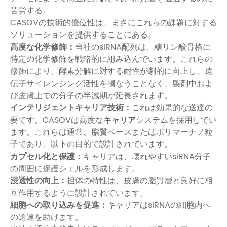
苦労する。
CASOVの技術的優位性は、まさにこれらの課題に対する
ソリューションを提供することにある。
高度な化学修飾：
当社のsiRNA配列は、糖リン酸骨格に
特定の化学修飾を戦略的に組み込んでいます。これらの
修飾により、酵素分解に対する耐性が劇的に向上し、遺
伝子サイレンシング活性を損なうことなく、製剤中およ
び皮膚上での分子の半減期が延長されます。
インテリジェントキャリア技術：
これは効果的な送達の
要です。CASOVは高度な
キャリア
システムを採用してい
ます。これらは通常、脂質ベースまたはポリマーナノ粒
子であり、以下の目的で設計されています。
カプセル化と保護：
キャリアは、壊れやすいsiRNA分子
の周囲に保護シェルを形成します。
浸透性の向上：
担体の特性は、皮膚の脂質層と良好に相
互作用するように設計されています。
細胞への取り込みを促進：
キャリアはsiRNAの細胞内へ
の送達を助けます。