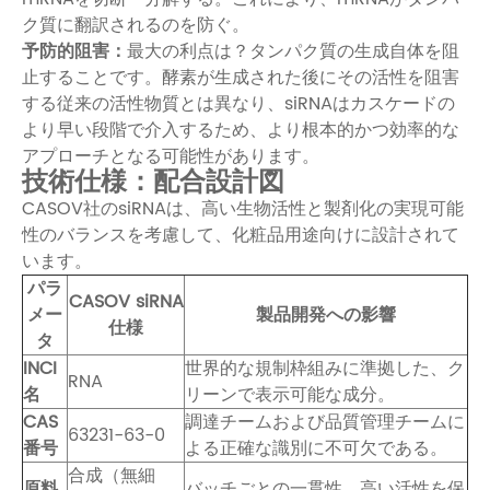
ク質に翻訳されるのを防ぐ。
予防的阻害：
最大の利点は？タンパク質の生成自体を阻
止することです。酵素が生成された後にその活性を阻害
する従来の活性物質とは異なり、siRNAはカスケードの
より早い段階で介入するため、より根本的かつ効率的な
アプローチとなる可能性があります。
技術仕様：配合設計図
CASOV社のsiRNAは、高い生物活性と製剤化の実現可能
性のバランスを考慮して、化粧品用途向けに設計されて
います。
パラ
CASOV siRNA
メー
製品開発への影響
仕様
タ
INCI
世界的な規制枠組みに準拠した、ク
RNA
名
リーンで表示可能な成分。
CAS
調達チームおよび品質管理チームに
63231-63-0
番号
よる正確な識別に不可欠である。
合成（無細
原料
バッチごとの一貫性、高い活性を保