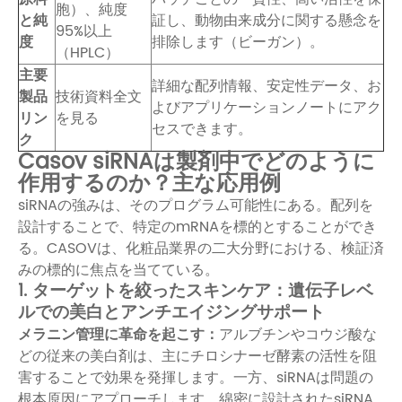
胞）、純度
と純
証し、動物由来成分に関する懸念を
95%以上
度
排除します（ビーガン）。
（HPLC）
主要
詳細な配列情報、安定性データ、お
製品
技術資料全文
よびアプリケーションノートにアク
リン
を見る
セスできます。
ク
Casov siRNAは製剤中でどのように
作用するのか？主な応用例
siRNAの強みは、そのプログラム可能性にある。配列を
設計することで、特定のmRNAを標的とすることができ
る。CASOVは、化粧品業界の二大分野における、検証済
みの標的に焦点を当てている。
1. ターゲットを絞ったスキンケア：遺伝子レベ
ルでの美白とアンチエイジングサポート
メラニン管理に革命を起こす：
アルブチンやコウジ酸な
どの従来の美白剤は、主にチロシナーゼ酵素の活性を阻
害することで効果を発揮します。一方、siRNAは問題の
根本原因にアプローチします。綿密に設計されたsiRNA