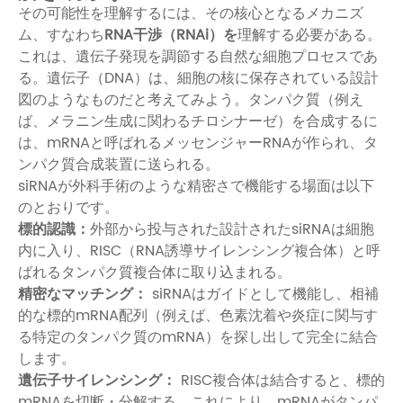
その可能性を理解するには、その核心となるメカニズ
ム、すなわち
RNA干渉（RNAi）を
理解する必要がある。
これは、遺伝子発現を調節する自然な細胞プロセスであ
る。遺伝子（DNA）は、細胞の核に保存されている設計
図のようなものだと考えてみよう。タンパク質（例え
ば、メラニン生成に関わるチロシナーゼ）を合成するに
は、mRNAと呼ばれるメッセンジャーRNAが作られ、タ
ンパク質合成装置に送られる。
siRNAが外科手術のような精密さで機能する場面は以下
のとおりです。
標的認識：
外部から投与された設計されたsiRNAは細胞
内に入り、RISC（RNA誘導サイレンシング複合体）と呼
ばれるタンパク質複合体に取り込まれる。
精密なマッチング：
siRNAはガイドとして機能し、相補
的な標的mRNA配列（例えば、色素沈着や炎症に関与す
る特定のタンパク質のmRNA）を探し出して完全に結合
します。
遺伝子サイレンシング：
RISC複合体は結合すると、標的
mRNAを切断・分解する。これにより、mRNAがタンパ