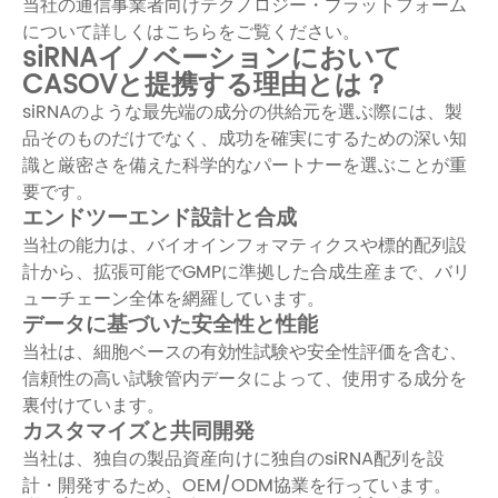
当社の通信事業者向けテクノロジー・プラットフォーム
について詳しくはこちらをご覧ください。
siRNAイノベーションにおいて
CASOVと提携する理由とは？
siRNAのような最先端の成分の供給元を選ぶ際には、製
品そのものだけでなく、成功を確実にするための深い知
識と厳密さを備えた科学的なパートナーを選ぶことが重
要です。
エンドツーエンド設計と合成
当社の能力は、バイオインフォマティクスや標的配列設
計から、拡張可能でGMPに準拠した合成生産まで、バリ
ューチェーン全体を網羅しています。
データに基づいた安全性と性能
当社は、細胞ベースの有効性試験や安全性評価を含む、
信頼性の高い試験管内データによって、使用する成分を
裏付けています。
カスタマイズと共同開発
当社は、独自の製品資産向けに独自のsiRNA配列を設
計・開発するため、OEM/ODM協業を行っています。