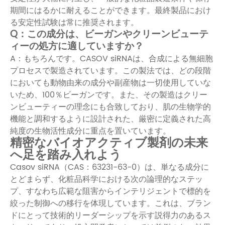
期間にはるかに耐えることができます。最終製品におけ
る安定性試験は常に推奨されます。
Q：この成分は、ビーガンやクリーンビューテ
ィーの処方に適していますか？
A：もちろんです。CASOV siRNAは、合成による無細胞
プロセスで製造されています。この製法では、どの段階
においても動物由来の成分や副産物は一切使用していな
いため、100％ビーガンです。また、その製造はクリー
ンビューティーの理念にも合致しており、肌の生物学的
機能と調和するように設計された、厳密に定義された高
純度の生物活性成分に重点を置いています。
精密なバイオアクティブ製剤の未来
へ足を踏み入れよう
Casov siRNA（CAS：63231-63-0）は、単なる成分に
とどまらず、化粧品科学における次の論理的なステッ
プ、すなわち広範な阻害からインテリジェントで標的を
絞った制御への移行を体現しています。これは、ブラン
ドにとって技術的リーダーシップを示す説得力のあるス