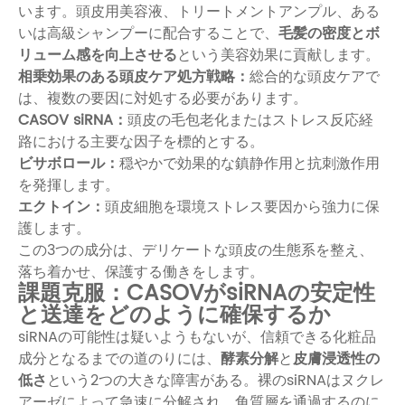
います。頭皮用美容液、トリートメントアンプル、ある
いは高級シャンプーに配合することで、
毛髪の密度とボ
リューム感を向上させる
という美容効果に貢献します。
相乗効果のある頭皮ケア処方戦略：
総合的な頭皮ケアで
は、複数の要因に対処する必要があります。
CASOV siRNA：
頭皮の毛包老化またはストレス反応経
路における主要な因子を標的とする。
ビサボロール
：
穏やかで効果的な鎮静作用と抗刺激作用
を発揮します。
エクトイン
：
頭皮細胞を環境ストレス要因から強力に保
護します。
この3つの成分は、デリケートな頭皮の生態系を整え、
落ち着かせ、保護する働きをします。
課題克服：CASOVがsiRNAの安定性
と送達をどのように確保するか
siRNAの可能性は疑いようもないが、信頼できる化粧品
成分となるまでの道のりには、
酵素分解
と
皮膚浸透性の
低さ
という2つの大きな障害がある。裸のsiRNAはヌクレ
アーゼによって急速に分解され、角質層を通過するのに