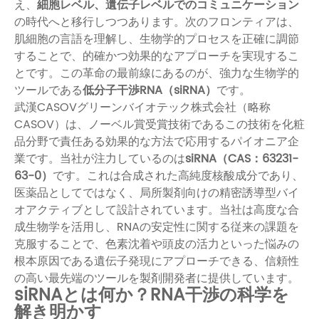
え、
細胞レベル、遺伝子レベルでのコミュニケーション
の時代へと移行しつつあります。次のフロンティアは、
肌細胞の言語を理解し、生物学的プロセスを正確に調節
することで、的確かつ効果的なアプローチを実現するこ
とです。この革命の最前線にあるのが、強力な生物学的
ツールである
低分子干渉RNA（siRNA）
です。
武漢CASOVグリーンバイオテック株式会社（略称
CASOV）は、ノーベル賞受賞技術であるこの技術を化粧
品分野で責任ある効果的な方法で応用するパイオニア企
業です。当社が注力しているのは
siRNA（CAS：63231-
63-0）
です。これは合成された高純度核酸成分であり、
医薬品としてではなく、局所製剤向けの精密誘導型バイ
オアクティブとして設計されています。当社は高度な合
成生物学を活用し、RNAの安定性に関する従来の課題を
克服することで、色素沈着や頭皮の活力といった悩みの
根本原因である遺伝子発現にアプローチできる、信頼性
の高い最先端のツールを製剤開発者に提供しています。
siRNAとは何か？RNA干渉の科学を
解き明かす