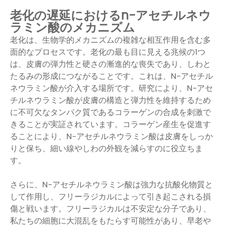
老化の遅延におけるn-アセチルネウ
ラミン酸のメカニズム
老化は、生物学的メカニズムの複雑な相互作用を含む多
面的なプロセスです。老化の最も目に見える兆候の1つ
は、皮膚の弾力性と硬さの漸進的な喪失であり、しわと
たるみの形成につながることです。これは、N-アセチル
ネウラミン酸が介入する場所です。研究により、N-アセ
チルネウラミン酸が皮膚の構造と弾力性を維持するため
に不可欠なタンパク質であるコラーゲンの合成を刺激で
きることが実証されています。コラーゲン産生を促進す
ることにより、N-アセチルネウラミン酸は皮膚をしっか
りと保ち、細い線やしわの外観を減らすのに役立ちま
す。
さらに、N-アセチルネウラミン酸は強力な抗酸化物質と
して作用し、フリーラジカルによって引き起こされる損
傷と戦います。フリーラジカルは不安定な分子であり、
私たちの細胞に大混乱をもたらす可能性があり、早老や