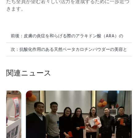
たち全員が望む若々しい活力を達成するために一歩近づ
きます。
前後：
皮膚の炎症を和らげる際のアラキドン酸（ARA）の
効果
次：
抗酸化作用のある天然ベータカロチンパウダーの美容と
スキンケア効果
関連ニュース