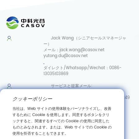
Jack Wang（シニアセールスマネージャ
ー）
メール：
jack.wang@casov.net
yutong.du@casov.net
ダイレクト/Whatsapp/Wechat：
0086-
13035103869
サービスと提案
メール:
info@casovbio.net
ダイレク
ト/Whatsapp/Wechat:
0086-15307143249
クッキーポリシー
当社は、Web サイトの使用体験をパーソナライズし、改善
武漢合成
するために Cookie を使用します。同意するボタンをクリ
生物学イノベーションハブ
ックすると、関連するすべての Cookie の使用に同意した
ものとみなされます。または、Web サイトでの Cookie の
中国湖北省武漢市東湖新技術開発区高科園三路89号
使用を拒否することもできます。