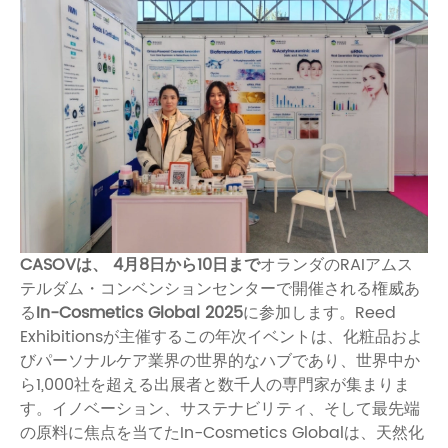
CASOVは
、 4月8日から10日まで
オランダのRAIアムス
テルダム・コンベンションセンターで開催される
権威あ
る
In-Cosmetics Global 2025
に参加します。Reed
Exhibitionsが主催するこの年次イベントは、化粧品およ
びパーソナルケア業界の世界的なハブであり、世界中か
ら1,000社を超える出展者と数千人の専門家が集まりま
す。イノベーション、サステナビリティ、そして最先端
の原料に焦点を当てたIn-Cosmetics Globalは、天然化